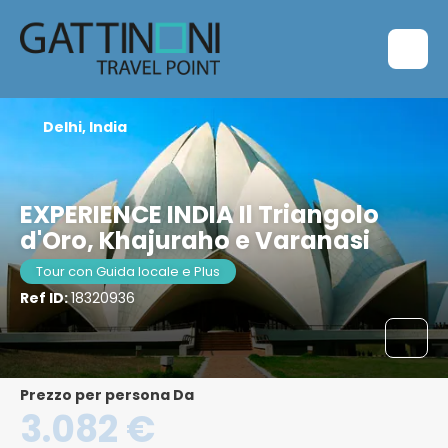
Delhi, India
EXPERIENCE INDIA Il Triangolo
d'Oro, Khajuraho e Varanasi
Tour con Guida locale e Plus
Ref ID:
18320936
Prezzo per persona Da
3.082 €