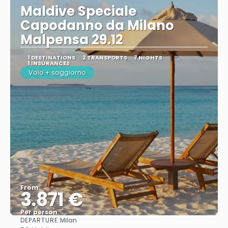
Maldive Speciale
Capodanno da Milano
Malpensa 29.12
1 DESTINATIONS
2 TRANSPORTS
7 NIGHTS
1 INSURANCES
Volo + soggiorno
From
3.871 €
Per person
DEPARTURE:
Milan
See