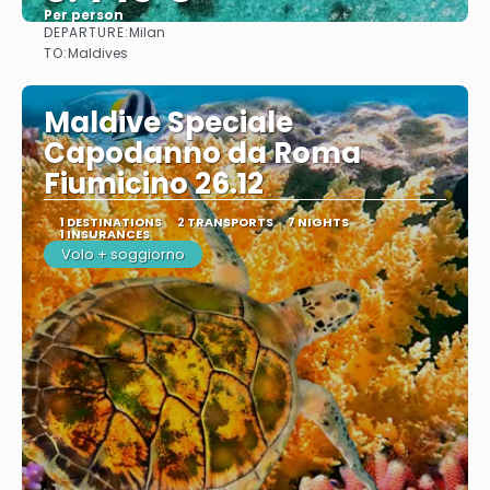
Per person
DEPARTURE:
Milan
See
TO:
Maldives
Maldive Speciale
Capodanno da Roma
Fiumicino 26.12
1 DESTINATIONS
2 TRANSPORTS
7 NIGHTS
1 INSURANCES
Volo + soggiorno