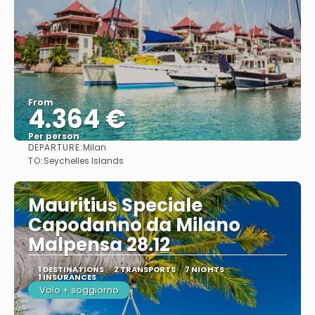
From
4.364 €
Per person
DEPARTURE:
Milan
See
TO:
Seychelles Islands
Mauritius Speciale
Capodanno da Milano
Malpensa 28.12
1 DESTINATIONS
2 TRANSPORTS
7 NIGHTS
1 INSURANCES
Volo + soggiorno