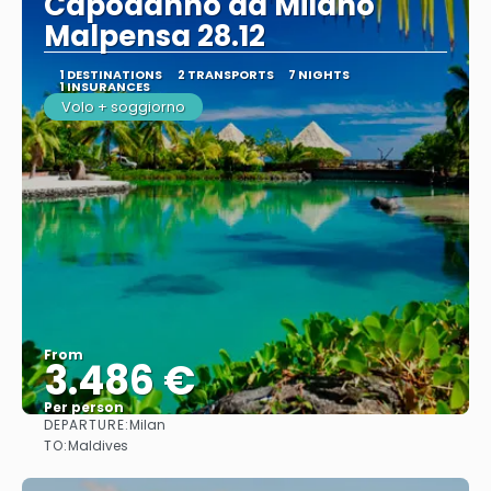
Capodanno da Milano
Malpensa 28.12
1 DESTINATIONS
2 TRANSPORTS
7 NIGHTS
1 INSURANCES
Volo + soggiorno
From
3.486 €
Per person
DEPARTURE:
Milan
See
TO:
Maldives