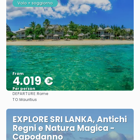
Volo + soggiorno
From
4.019 €
Per person
DEPARTURE:
Rome
See
TO:
Mauritius
EXPLORE SRI LANKA, Antichi
Regni e Natura Magica -
Capodanno