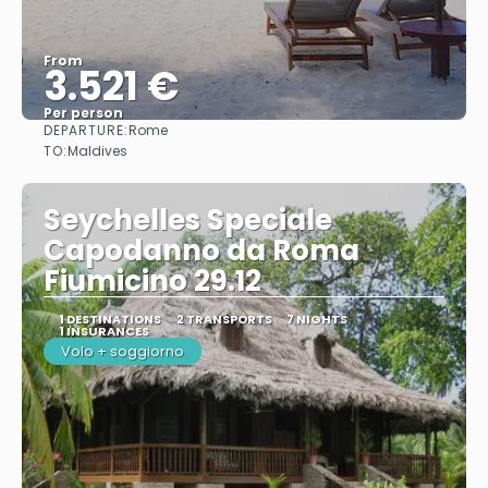
From
3.521 €
Per person
DEPARTURE:
Rome
See
TO:
Maldives
Seychelles Speciale
Capodanno da Roma
Fiumicino 29.12
1 DESTINATIONS
2 TRANSPORTS
7 NIGHTS
1 INSURANCES
Volo + soggiorno