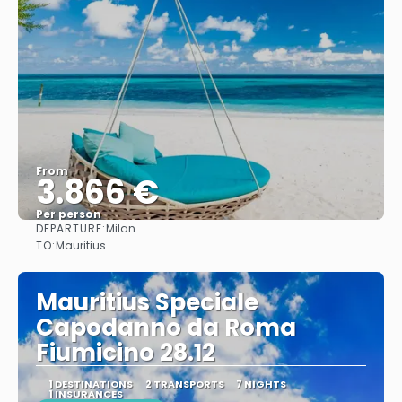
From
3.866 €
Per person
DEPARTURE:
Milan
See
TO:
Mauritius
Mauritius Speciale
Capodanno da Roma
Fiumicino 28.12
1 DESTINATIONS
2 TRANSPORTS
7 NIGHTS
1 INSURANCES