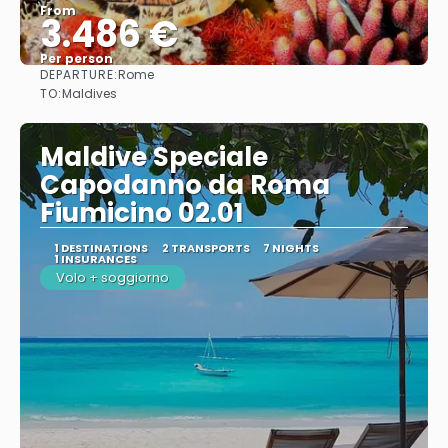
From
3.486 €
Per person
DEPARTURE:
Rome
See
TO:
Maldives
Maldive Speciale
Capodanno da Roma
Fiumicino 02.01
1 DESTINATIONS
2 TRANSPORTS
7 NIGHTS
1 INSURANCES
Volo + soggiorno