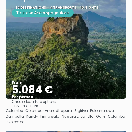
10 DESTINATIONS
4 TRANSPORTS
10 NIGHTS
Tour con Accompagnatore
From
5.084 €
Per person
Check departure options
See
DESTINATIONS
Colombo · Colombo · Anuradhapura · Sigiriya · Polonnaruwa ·
Dambulla · Kandy · Pinnawala · Nuwara Eliya · Ella · Galle · Colombo
· Colombo