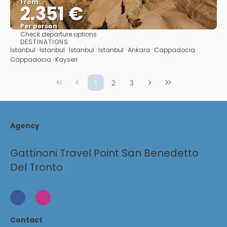
From
2.351 €
Per person
Check departure options
See
DESTINATIONS
Istanbul · Istanbul · Istanbul · Istanbul · Ankara · Cappadocia ·
Cappadocia · Kayseri
1
2
3
Agency
Gattinoni Travel Point San Benedetto
Del Tronto
Contact