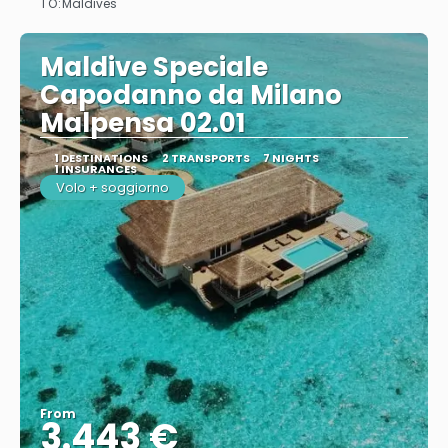
TO:
Maldives
Maldive Speciale
Capodanno da Milano
Malpensa 02.01
1 DESTINATIONS
2 TRANSPORTS
7 NIGHTS
1 INSURANCES
Volo + soggiorno
From
3.443 €