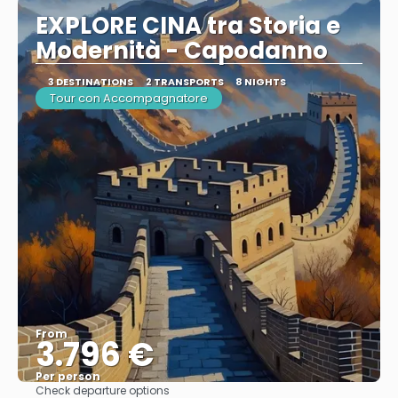
EXPLORE CINA tra Storia e
Modernità - Capodanno
3 DESTINATIONS
2 TRANSPORTS
8 NIGHTS
Tour con Accompagnatore
From
3.796 €
Per person
Check departure options