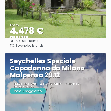
From
4.478 €
Per person
DEPARTURE:
Rome
See
TO:
Seychelles Islands
Seychelles Speciale
Capodanno da Milano
Malpensa 29.12
1 DESTINATIONS
2 TRANSPORTS
7 NIGHTS
1 INSURANCES
Volo + soggiorno